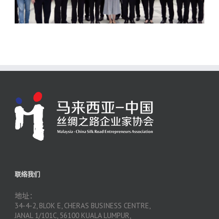
联络我们
地址：
34-4-2, BLOK E, CHERAS BUSINESS CENTRE,
JANAL 1/101C, 56100 KUALA LUMPUR,