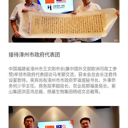
接待漳州市政府代表团
中国福建省漳州市王文刚市长(兼中国外交部欧洲司政工参
赞)率领市政府代表团访马考察交流，获本会总会长沈君伟
设宴款待。来宾尚有漳州市市政府罗道焜秘书长、外事侨
务何少华主任、商务局李超局长、农业局郭福泉局长、紫
山集团洪亚鸿总裁、扬基生物集团杨绍文总裁等。