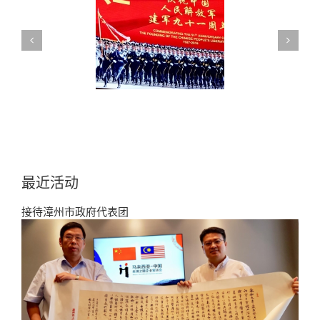
中国人民解放军建军九
2018海外华裔青少年中国寻
十一周年
根之旅东莞夏令营
最近活动
接待漳州市政府代表团