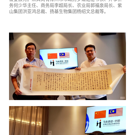
务何少华主任、商务局李超局长、农业局郭福泉局长、紫
山集团洪亚鸿总裁、扬基生物集团杨绍文总裁等。